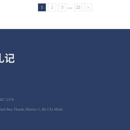
…
1
2
3
22
>
07 2379
d Ben Thanh, District 1, Ho Chi Minh