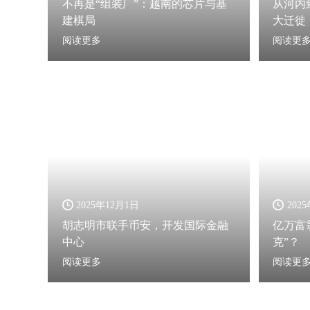
不再是“组装厂”：越南的芯片与基
从河内
建棋局
大迁徙
阅读更多
阅读更
2025年12月1日
202
胡志明市联手币安，开发国际金融
亿万富
中心
克”？
阅读更多
阅读更