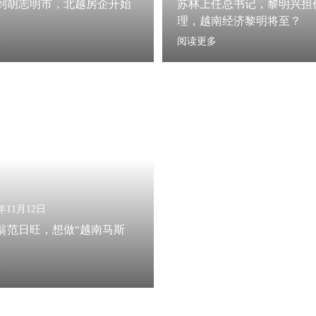
到胡志明市，北越房企开始
苏林上任总书记，黎明兴担
理，越南经济黎明将至？
多
阅读更多
5年11月12日
翁范日旺，想做“越南马斯
多