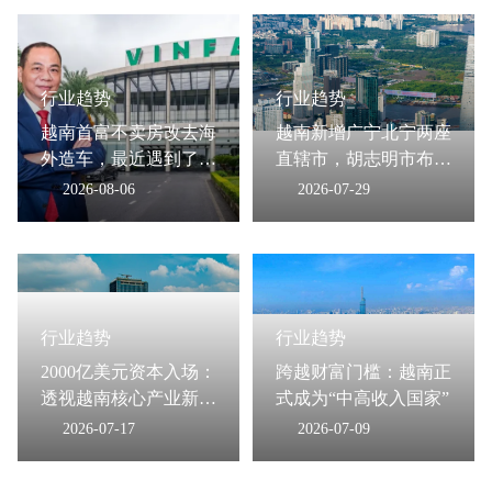
行业趋势
行业趋势
越南首富不卖房改去海
越南新增广宁北宁两座
外造车，最近遇到了哪
直辖市，胡志明市布局
些难题？
大型自贸区
2026-08-06
2026-07-29
行业趋势
行业趋势
2000亿美元资本入场：
跨越财富门槛：越南正
透视越南核心产业新格
式成为“中高收入国家”
局
2026-07-17
2026-07-09