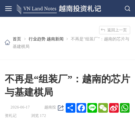
返回上一页
›
›
首页
行业趋势
越南新闻
不再是“组装厂”：越南的芯片与
基建棋局
不再是“组装厂”：越南的芯片
与基建棋局
Share
Facebook
Line
WeChat
Sina
Wh
2026-06-17
越南投
Weibo
资札记
浏览 172