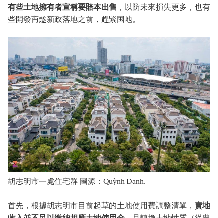
有些土地擁有者宣稱要賠本出售
，以防未來損失更多，也有
些開發商趁新政落地之前，趕緊囤地。
胡志明市一處住宅群 圖源：Quỳnh Danh.
首先，根據胡志明市目前起草的土地使用費調整清單，
賣地
收入並不足以繳納相應土地使用金
，且轉換土地性質（從農