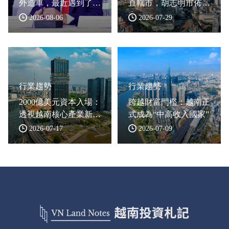
外造車，最近遇到了哪
直轄市，胡志明市佈局
些難題？
大型自貿區
2026-08-06
2026-07-29
行業趨勢
行業趨勢
2000億美元資本入場：
跨越財富門檻：越南正
透視越南核心產業新格
式成為“中高收入國家”
局
2026-07-17
2026-07-09