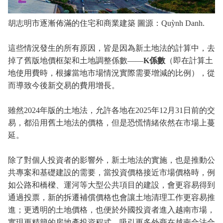
胡志明市逐漸佈滿的住宅和商業建築 圖源：Quỳnh Danh.
這些情況發生的所有原因，皆是因為新土地法的計算中，去
掉了舊版地價框架和土地調整係數——
K係數
（即在計算土
地使用費時，根據當地市場情況實際需要增減的比例），從
而導致今後新交易的費用增長。
雖然2024年版的土地法，允許各地在2025年12月31日前的交
易，都沿用舊土地法的價格，但是恐慌情緒依然在市場上蔓
延。
除了對個人投資者的影響外，新土地法的實施，也是推動公
共專案和基礎建設的需要，當投資價格接近市場價格時，例
如公路和橋樑、運河等大型公共項目的建設，會更容易得到
通過投票，新的拆遷補償價格也會讓土地清理工作更容易推
進；更透明的土地價格，也便於外國投資者進入越南市場，
實現更精簡的房地產投資程式，吸引更多外商在越南合法合