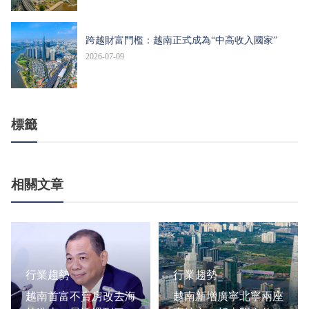
跨越財富門檻：越南正式成為“中高收入國家”
2026-07-09
標籤
相關文章
行業趨勢
行業趨勢
越南首富不賣房改去海
越南新增廣寧北寧兩座