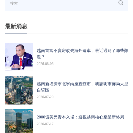
最新消息
越南首富不賣房改去海外造車，最近遇到了哪些難
題？
2026-08-06
越南新增廣寧北寧兩座直轄市，胡志明市佈局大型
自貿區
2026-07-29
2000億美元資本入場：透視越南核心產業新格局
2026-07-17