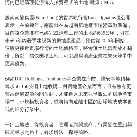
河內已經清理乾淨進入拍賣程式的土地 圖源：M.G.
越南南龍集團(Nam Long)的首席執行官Lucas Ignatius也公開
表示，在前幾年，南龍就在為越南房地產市場變革做準備，
目前該企業擁有已經完成清理工作的土地約685公頃，可在
未來5年內著手建設新的房地產產品，預估從2026年開始，
這版更接近市場行情的土地價格表，將會讓土地清理成本翻
倍，所以，儘快囤積土地，可以讓房地產企業在未來競爭中
更具優勢。
例如DIC Holdings、Vinhomes等企業在海防、隆安等地積極
尋求50-150公頃土地收購，對房地產企業而言，只有擁有更
豐富儲備資源的開放商，才能進入未來競爭激烈的房地產市
場中，小規模投資者，或將轉向遠離市區的新場地或成本更
低的細分行業中。
一部土地法，從投資者、管理者到開放商，行業皆在重組與
破局尋求之路上，尋求解法，探尋前路。