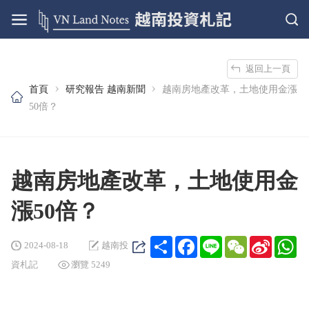
返回上一頁
›
›
首頁
研究報告
越南新聞
越南房地產改革，土地使用金漲
50倍？
越南房地產改革，土地使用金
漲50倍？
Share
Facebook
Line
WeChat
Sina
Wh
2024-08-18
越南投
Weibo
資札記
瀏覽 5249