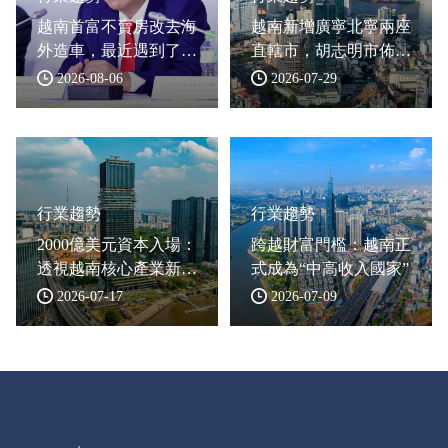
越南首富不賣房改去海
越南新增廣寧北寧兩座
外造車，最近遇到了哪
直轄市，胡志明市佈局
些難題？
大型自貿區
2026-08-06
2026-07-29
行業趨勢
行業趨勢
2000億美元資本入場：
跨越財富門檻：越南正
透視越南核心產業新格
式成為“中高收入國家”
局
2026-07-17
2026-07-09