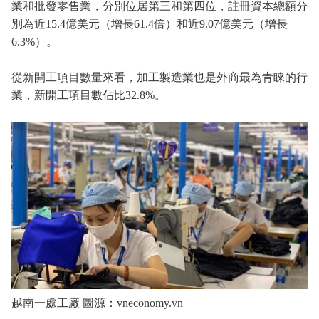
業和批發零售業，分別位居第三和第四位，註冊資本總額分
別為近15.4億美元（增長61.4倍）和近9.07億美元（增長
6.3%）。
從新開工項目數量來看，加工製造業也是外商最為青睞的行
業，新開工項目數佔比32.8%。
越南一處工廠 圖源：vneconomy.vn