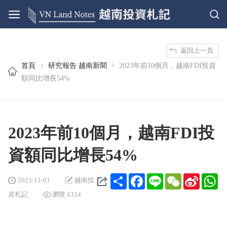
返回上一頁
›
›
首頁
研究報告
越南新聞
2023年前10個月，越南FDI投資
額同比增長54%
2023年前10個月，越南FDI投
資額同比增長54%
Share
Facebook
Line
WeChat
Sina
Wh
2023-11-01
越南投
Weibo
資札記
瀏覽 6334