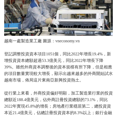
越南一處製造業工廠 圖源：vneconomy.vn
登記調整投資資本項目1051個，同比2022年增長19.4%，新
增投資資本總額超過53.3億美元，同比2022年增長下降
39%。雖然外商資本調整後的資本規模有所下降，但是相應
的項目數量實現較大增長，顯示出越來越多的外商開始試水
越南市場，佈局這片東南亞新興投資熱土。
從行業上來看，外商投資偏好明顯，加工製造業行業的投資
總額近188.4億美元，佔外商註冊投資總額的73.1%，同比
2022年實現45.8%的增長；房地產行業穩居第二，總投資資
本近21.4億美元，佔總註冊投資資本的8.3%以上；銀行金融