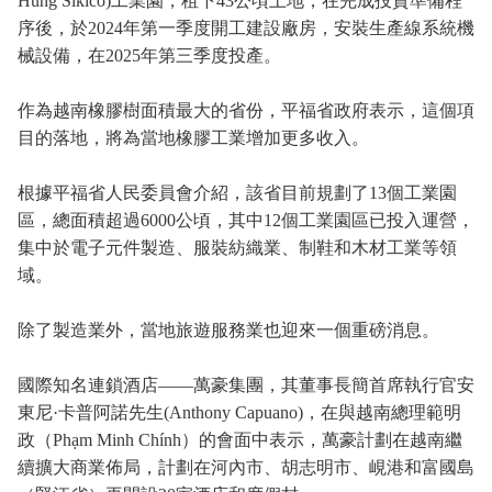
Hung Sikico)工業園，租下43公頃土地，在完成投資準備程
序後，於2024年第一季度開工建設廠房，安裝生產線系統機
械設備，在2025年第三季度投產。
作為越南橡膠樹面積最大的省份，平福省政府表示，這個項
目的落地，將為當地橡膠工業增加更多收入。
根據平福省人民委員會介紹，該省目前規劃了13個工業園
區，總面積超過6000公頃，其中12個工業園區已投入運營，
集中於電子元件製造、服裝紡織業、制鞋和木材工業等領
域。
除了製造業外，當地旅遊服務業也迎來一個重磅消息。
國際知名連鎖酒店——萬豪集團，其董事長簡首席執行官安
東尼·卡普阿諾先生(Anthony Capuano)，在與越南總理範明
政（Phạm Minh Chính）的會面中表示，萬豪計劃在越南繼
續擴大商業佈局，計劃在河內市、胡志明市、峴港和富國島